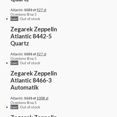
Atlantic
1031
zł
927
zł
Oceniono
0
na 5
Sale!
Out of stock
Zegarek Zeppelin
Atlantic 8442-5
Quartz
Atlantic
1031
zł
927
zł
Oceniono
0
na 5
Sale!
Out of stock
Zegarek Zeppelin
Atlantic 8466-3
Automatik
Atlantic
1121
zł
1008
zł
Oceniono
0
na 5
Sale!
Out of stock