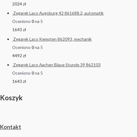
2024
zł
Zegarek Laco Augsburg 42 861688.2, automatik
Oceniono
0
na 5
1643
zł
Zegarek Laco Kempten 862093, mechanik
Oceniono
0
na 5
4492
zł
Zegarek Laco Aachen Blaue Stunde 39 862103
Oceniono
0
na 5
1643
zł
Koszyk
Kontakt