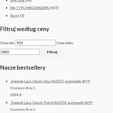
VINTAGE
(28)
Wg TYPU MECHANIZMU
(437)
Xicorr
(2)
Filtruj według ceny
Cena min.
Cena maks.
Filtruj
Nasze bestsellery
Zegarek Laco Classic Azur 862075, automatik WYP
Oceniono
0
na 5
2024
zł
Zegarek Laco Classic Petrol 862076, automatik WYP
Oceniono
0
na 5