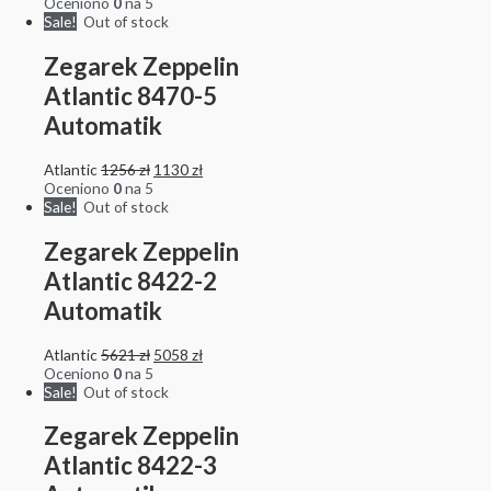
Oceniono
0
na 5
Sale!
Out of stock
Zegarek Zeppelin
Atlantic 8470-5
Automatik
Atlantic
1256
zł
1130
zł
Oceniono
0
na 5
Sale!
Out of stock
Zegarek Zeppelin
Atlantic 8422-2
Automatik
Atlantic
5621
zł
5058
zł
Oceniono
0
na 5
Sale!
Out of stock
Zegarek Zeppelin
Atlantic 8422-3