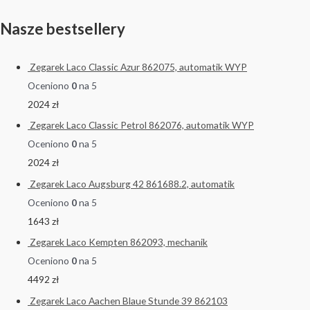
Nasze bestsellery
Zegarek Laco Classic Azur 862075, automatik WYP
Oceniono
0
na 5
2024
zł
Zegarek Laco Classic Petrol 862076, automatik WYP
Oceniono
0
na 5
2024
zł
Zegarek Laco Augsburg 42 861688.2, automatik
Oceniono
0
na 5
1643
zł
Zegarek Laco Kempten 862093, mechanik
Oceniono
0
na 5
4492
zł
Zegarek Laco Aachen Blaue Stunde 39 862103