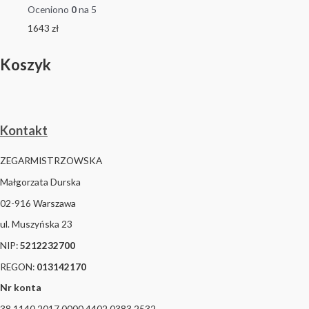
Oceniono
0
na 5
1643
zł
Koszyk
Kontakt
ZEGARMISTRZOWSKA
Małgorzata Durska
02-916 Warszawa
ul. Muszyńska 23
NIP:
5212232700
REGON:
013142170
Nr konta
38 1140 2017 0000 4402 0383 2532