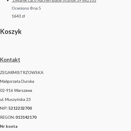
Zegarek Laco Aachen Blaue Stunde 39 862103
Oceniono
0
na 5
1643
zł
Koszyk
Kontakt
ZEGARMISTRZOWSKA
Małgorzata Durska
02-916 Warszawa
ul. Muszyńska 23
NIP:
5212232700
REGON:
013142170
Nr konta