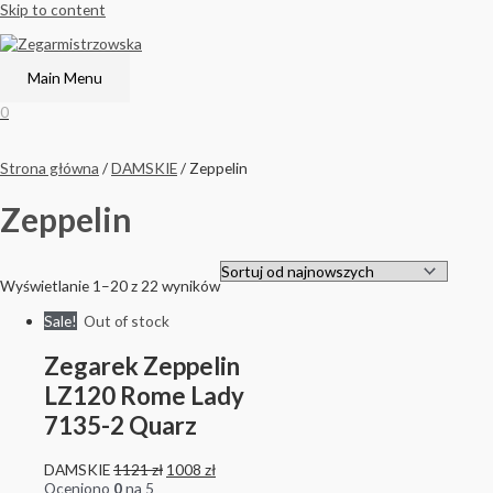
Skip to content
Main Menu
0
Strona główna
/
DAMSKIE
/ Zeppelin
Zeppelin
Wyświetlanie 1–20 z 22 wyników
Sale!
Out of stock
Zegarek Zeppelin
LZ120 Rome Lady
7135-2 Quarz
DAMSKIE
1121
zł
1008
zł
Oceniono
0
na 5