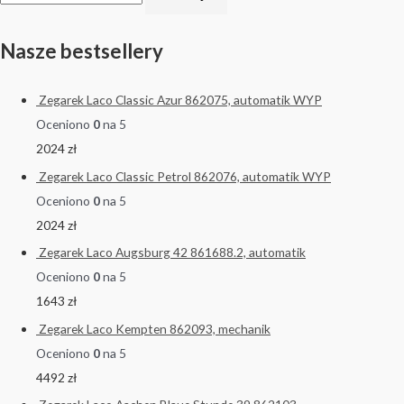
Nasze bestsellery
Zegarek Laco Classic Azur 862075, automatik WYP
Oceniono
0
na 5
2024
zł
Zegarek Laco Classic Petrol 862076, automatik WYP
Oceniono
0
na 5
2024
zł
Zegarek Laco Augsburg 42 861688.2, automatik
Oceniono
0
na 5
1643
zł
Zegarek Laco Kempten 862093, mechanik
Oceniono
0
na 5
4492
zł