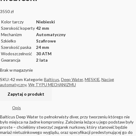
3550
zł
Kolor tarczy
Niebieski
Szerokość koperty
42 mm
Mechanizm
Automatyczny
Szkiełko
Szafirowe
Szerokość paska
24 mm
Wodoszczelność
30 ATM
Gwarancja
2 lata
Brak w magazynie
SKU:
42 mm
Kategorie:
Balticus
,
Deep Water
,
MĘSKIE
,
Naciąg
automatyczny
,
Wg TYPU MECHANIZMU
Opis
Balticus Deep Water to pełnokrwisty diver, przy tworzeniu którego nie
było miejsca na żadne kompromisy. Założenia leżące u jego podstaw były
proste – chcieliśmy stworzyć zegarek nurkowy, który stanowić będzie
mariaż nietuzinkowego wyglądu, oraz specyfikacji predestynującej go do