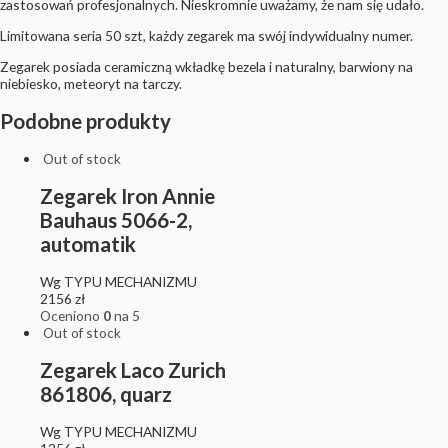
zastosowań profesjonalnych. Nieskromnie uważamy, że nam się udało.
Limitowana seria 50 szt, każdy zegarek ma swój indywidualny numer.
Zegarek posiada ceramiczną wkładkę bezela i naturalny, barwiony na
niebiesko, meteoryt na tarczy.
Podobne produkty
Out of stock
Zegarek Iron Annie
Bauhaus 5066-2,
automatik
Wg TYPU MECHANIZMU
2156
zł
Oceniono
0
na 5
Out of stock
Zegarek Laco Zurich
861806, quarz
Wg TYPU MECHANIZMU