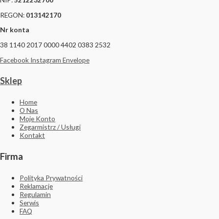
REGON:
013142170
Nr konta
38 1140 2017 0000 4402 0383 2532
Facebook
Instagram
Envelope
Sklep
Home
O Nas
Moje Konto
Zegarmistrz / Usługi
Kontakt
Firma
Polityka Prywatności
Reklamacje
Regulamin
Serwis
FAQ