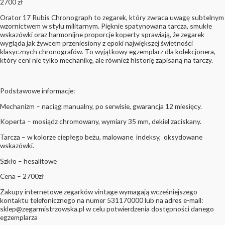
2700
zł
Orator 17 Rubis Chronograph to zegarek, który zwraca uwagę subtelnym
wzornictwem w stylu militarnym. Pięknie spatynowana tarcza, smukłe
wskazówki oraz harmonijne proporcje koperty sprawiają, że zegarek
wygląda jak żywcem przeniesiony z epoki największej świetności
klasycznych chronografów. To wyjątkowy egzemplarz dla kolekcjonera,
który ceni nie tylko mechanikę, ale również historię zapisaną na tarczy.
Podstawowe informacje:
Mechanizm – naciąg manualny, po serwisie, gwarancja 12 miesięcy.
Koperta – mosiądz chromowany, wymiary 35 mm, dekiel zaciskany.
Tarcza – w kolorze ciepłego beżu, malowane indeksy, oksydowane
wskazówki.
Szkło – hesalitowe
Cena – 2700zł
Zakupy internetowe zegarków vintage wymagają wcześniejszego
kontaktu telefonicznego na numer 531170000 lub na adres e-mail:
sklep@zegarmistrzowska.pl w celu potwierdzenia dostępności danego
egzemplarza