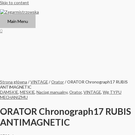
Skip to content
Main Menu
0
Strona główna
/
VINTAGE
/
Orator
/ ORATOR Chronograph17 RUBIS
ANTIMAGNETIC
DAMSKIE
,
MĘSKIE
,
Naciąg manualny
,
Orator
,
VINTAGE
,
Wg TYPU
MECHANIZMU
ORATOR Chronograph17 RUBIS
ANTIMAGNETIC