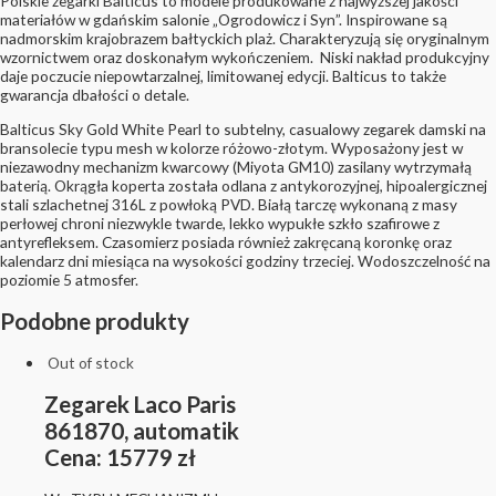
Polskie zegarki Balticus to modele produkowane z najwyższej jakości
materiałów w gdańskim salonie „Ogrodowicz i Syn”. Inspirowane są
nadmorskim krajobrazem bałtyckich plaż. Charakteryzują się oryginalnym
wzornictwem oraz doskonałym wykończeniem. Niski nakład produkcyjny
daje poczucie niepowtarzalnej, limitowanej edycji. Balticus to także
gwarancja dbałości o detale.
Balticus Sky Gold White Pearl to subtelny, casualowy zegarek damski na
bransolecie typu mesh w kolorze różowo-złotym. Wyposażony jest w
niezawodny mechanizm kwarcowy (Miyota GM10) zasilany wytrzymałą
baterią. Okrągła koperta została odlana z antykorozyjnej, hipoalergicznej
stali szlachetnej 316L z powłoką PVD. Białą tarczę wykonaną z masy
perłowej chroni niezwykle twarde, lekko wypukłe szkło szafirowe z
antyrefleksem. Czasomierz posiada również zakręcaną koronkę oraz
kalendarz dni miesiąca na wysokości godziny trzeciej. Wodoszczelność na
poziomie 5 atmosfer.
Podobne produkty
Out of stock
Zegarek Laco Paris
861870, automatik
Cena: 15779 zł