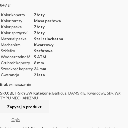
849
zł
Kolor koperty
Złoty
Kolor tarczy
Masa perłowa
Kolor paska
Złoty
Kolor sprzączki
Złoty
Materiał paska
Stal szlachetna
Mechanizm
Kwarcowy
Szkiełko
Szafirowe
Wodoszczelność
5 ATM
Grubość koperty
8 mm
Szerokość koperty
34 mm
Gwarancja
2 lata
Brak w magazynie
SKU:
BLT-SKYGW
Kategorie:
Balticus
,
DAMSKIE
,
Kwarcowy
,
Sky
,
Wg
TYPU MECHANIZMU
Opis