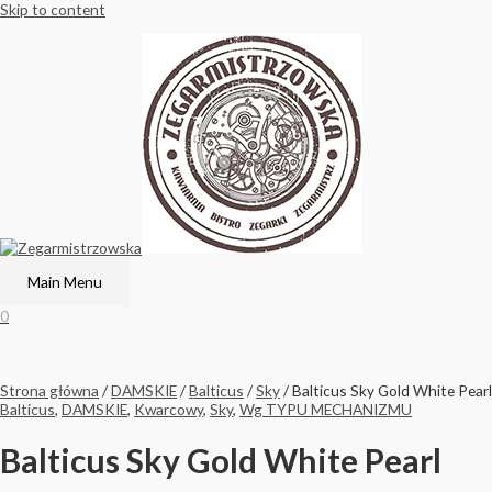
Skip to content
Main Menu
0
Strona główna
/
DAMSKIE
/
Balticus
/
Sky
/ Balticus Sky Gold White Pearl
Balticus
,
DAMSKIE
,
Kwarcowy
,
Sky
,
Wg TYPU MECHANIZMU
Balticus Sky Gold White Pearl