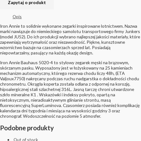
Opis
Iron Annie to solidnie wykonane zegarki inspirowane lotnictwem. Nazwa
marki nawiązuje do niemieckiego samolotu transportowego firmy Junkers
(model JU52). Do ich produkcji wybrano najlepszej jakości materiały, które
zapewniają wytrzymałość oraz niezawodność. Piękne, kunsztowne
wzornictwo bazuje na czasomierzach sprzed lat. Posiadają
niepowtarzalny, pasujący na każdą okazję design.
Iron Annie Bauhaus 5020-4 to stylowy zegarek męski na brązowym,
skórzanym pasku. Wyposażony jest w łożyskowany na 25 kamieniach
mechanizm automatyczny, którego rezerwa chodu liczy 48h, (ETA
Valjoux7750) nakręcany podczas ruchu nadgarstka o dokładności chodu
chronometru. Okrągła koperta została odlana z odpornej na korozję,
hipoalergicznej stali szlachetnej 316L. Jasną tarczę chroni utwardzone
szkło mineralne K1 . Wskazówki i indeksy pokryto, opartą na
nietoksycznym, nieradioaktywnym glinianie strontu, masą
fluorescencyjną SuperLuminova. Czasomierz posiada również komplikację
kalendarza dni tygodnia i miesiąca na wysokości godziny 3 oraz
chronograf. Wodoszczelność na poziomie 5 atmosfer.
Podobne produkty
Out of stock