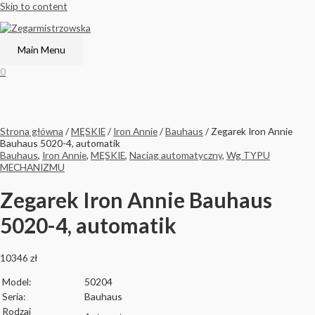
Skip to content
Main Menu
0
Strona główna
/
MĘSKIE
/
Iron Annie
/
Bauhaus
/ Zegarek Iron Annie
Bauhaus 5020-4, automatik
Bauhaus
,
Iron Annie
,
MĘSKIE
,
Naciąg automatyczny
,
Wg TYPU
MECHANIZMU
Zegarek Iron Annie Bauhaus
5020-4, automatik
10346
zł
Model:
50204
Seria:
Bauhaus
Rodzaj