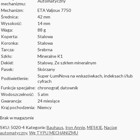
Automatyczny
mechanizmu:
Mechanizm:
ETA Valjoux 7750
Średnica:
42 mm
Wysokość:
14 mm
Waga:
88 g
Koperta:
Stalowa
Koronka:
Stalowa
Tarcza:
Srebrna
Szkło:
Mineralne K1
Dekiel:
Stalowy, Ze szkłem mineralnym
Pasek:
Skórzany
Super-LumiNova na wskazówkach, indeksach i/lub
Podświetlenie:
cyfrach
Funkcje specjalne:
chronograf, datownik
Wodoszczelność:
5 atm
Gwarancja:
24 miesiące
Kraj pochodzenia:
Niemcy
Brak w magazynie
SKU:
5020-4
Kategorie:
Bauhaus
,
Iron Annie
,
MĘSKIE
,
Naciąg
automatyczny
,
Wg TYPU MECHANIZMU