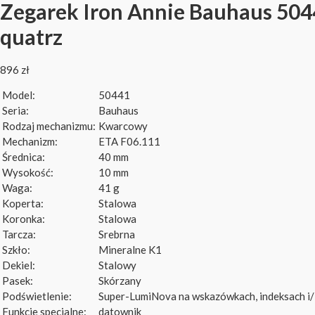
Zegarek Iron Annie Bauhaus 504
quatrz
896
zł
Model:
50441
Seria:
Bauhaus
Rodzaj mechanizmu:
Kwarcowy
Mechanizm:
ETA F06.111
Średnica:
40 mm
Wysokość:
10 mm
Waga:
41 g
Koperta:
Stalowa
Koronka:
Stalowa
Tarcza:
Srebrna
Szkło:
Mineralne K1
Dekiel:
Stalowy
Pasek:
Skórzany
Podświetlenie:
Super-LumiNova na wskazówkach, indeksach i/
Funkcje specjalne:
datownik