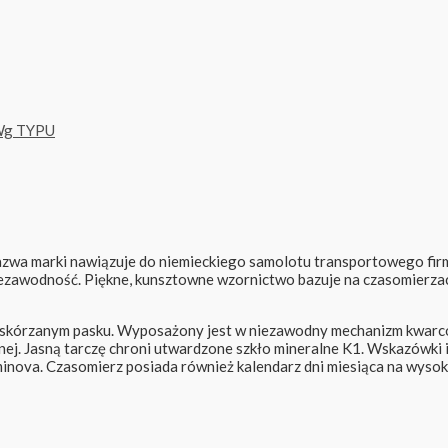
g TYPU
azwa marki nawiązuje do niemieckiego samolotu transportowego firm
niezawodność. Piękne, kunsztowne wzornictwo bazuje na czasomierzac
, skórzanym pasku. Wyposażony jest w niezawodny mechanizm kwarco
tnej. Jasną tarczę chroni utwardzone szkło mineralne K1. Wskazówki 
minova. Czasomierz posiada również kalendarz dni miesiąca na wyso