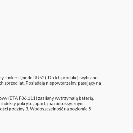
y Junkers (model JU52). Do ich produkcji wybrano
h sprzed lat. Posiadają niepowtarzalny, pasujący na
wy (ETA F06.111) zasilany wytrzymałą baterią.
i indeksy pokryto, opartą na nietoksycznym,
kości godziny 3. Wodoszczelność na poziomie 5