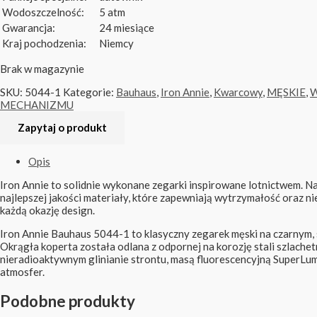
Wodoszczelność:
5 atm
Gwarancja:
24 miesiące
Kraj pochodzenia:
Niemcy
Brak w magazynie
SKU:
5044-1
Kategorie:
Bauhaus
,
Iron Annie
,
Kwarcowy
,
MĘSKIE
,
W
MECHANIZMU
Opis
Iron Annie to solidnie wykonane zegarki inspirowane lotnictwem. N
najlepszej jakości materiały, które zapewniają wytrzymałość oraz 
każdą okazję design.
Iron Annie Bauhaus 5044-1 to klasyczny zegarek męski na czarnym
Okrągła koperta została odlana z odpornej na korozję stali szlache
nieradioaktywnym glinianie strontu, masą fluorescencyjną SuperLu
atmosfer.
Podobne produkty