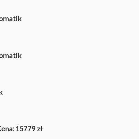
tomatik
tomatik
k
ena: 15779 zł