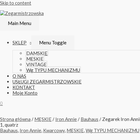
Skip to content
Main Menu
SKLEP
Menu Toggle
DAMSKIE
MĘSKIE
VINTAGE
Wg TYPU MECHANIZMU
O NAS
USŁUGI ZEGARMISTRZOWSKIE
KONTAKT
Moje Konto
0
Strona główna
/
MĘSKIE
/
Iron Annie
/
Bauhaus
/ Zegarek Iron Ann
1, quatrz
Bauhaus
,
Iron Annie
,
Kwarcowy
,
MĘSKIE
,
Wg TYPU MECHANIZMU