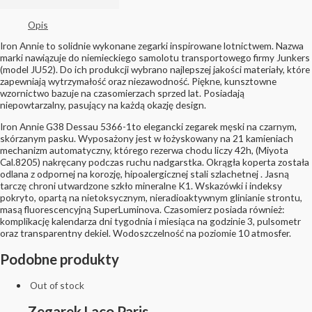
Opis
Iron Annie to solidnie wykonane zegarki inspirowane lotnictwem. Nazwa
marki nawiązuje do niemieckiego samolotu transportowego firmy Junkers
(model JU52). Do ich produkcji wybrano najlepszej jakości materiały, które
zapewniają wytrzymałość oraz niezawodność. Piękne, kunsztowne
wzornictwo bazuje na czasomierzach sprzed lat. Posiadają
niepowtarzalny, pasujący na każdą okazję design.
Iron Annie G38 Dessau 5366-1to elegancki zegarek męski na czarnym,
skórzanym pasku. Wyposażony jest w łożyskowany na 21 kamieniach
mechanizm automatyczny, którego rezerwa chodu liczy 42h, (Miyota
Cal.8205) nakręcany podczas ruchu nadgarstka. Okrągła koperta została
odlana z odpornej na korozję, hipoalergicznej stali szlachetnej . Jasną
tarczę chroni utwardzone szkło mineralne K1. Wskazówki i indeksy
pokryto, opartą na nietoksycznym, nieradioaktywnym glinianie strontu,
masą fluorescencyjną SuperLuminova. Czasomierz posiada również:
komplikację kalendarza dni tygodnia i miesiąca na godzinie 3, pulsometr
oraz transparentny dekiel. Wodoszczelność na poziomie 10 atmosfer.
Podobne produkty
Out of stock
Zegarek Laco Paris