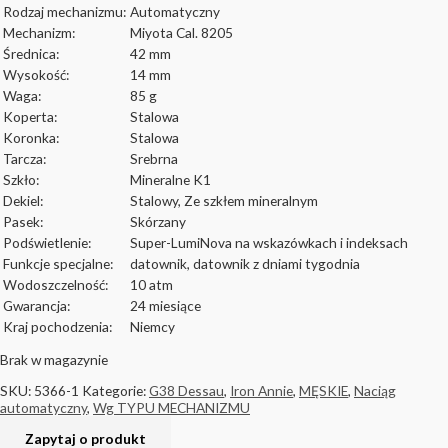
Rodzaj mechanizmu:
Automatyczny
Mechanizm:
Miyota Cal. 8205
Średnica:
42 mm
Wysokość:
14 mm
Waga:
85 g
Koperta:
Stalowa
Koronka:
Stalowa
Tarcza:
Srebrna
Szkło:
Mineralne K1
Dekiel:
Stalowy, Ze szkłem mineralnym
Pasek:
Skórzany
Podświetlenie:
Super-LumiNova na wskazówkach i indeksach
Funkcje specjalne:
datownik, datownik z dniami tygodnia
Wodoszczelność:
10 atm
Gwarancja:
24 miesiące
Kraj pochodzenia:
Niemcy
Brak w magazynie
SKU:
5366-1
Kategorie:
G38 Dessau
,
Iron Annie
,
MĘSKIE
,
Naciąg
automatyczny
,
Wg TYPU MECHANIZMU