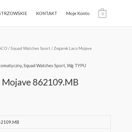
STRZOWSKIE
KONTAKT
Moje Konto
0
ACO
/
Squad Watches Sport
/ Zegarek Laco Mojave
tomatyczny
,
Squad Watches Sport
,
Wg TYPU
o Mojave 862109.MB
62109.MB