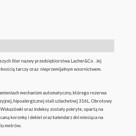
szych liter nazwy przedsiębiorstwa Lacher&Co . Jej
elnością tarczy oraz nieprzemijalnym wzornictwem.
kamieniach mechanizm automatyczny, którego rezerwa
yjnej, hipoalergicznej stali szlachetnej 316L. Obrotowy
 Wskazówki oraz indeksy zostały pokryte, opartą na
ną koronkę i dekiel oraz kalendarz dni miesiąca na
ciu metrów.