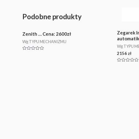
Podobne produkty
Zegarek I
Zenith … Cena: 2600zł
automati
Wg TYPU MECHANIZMU
Wg TYPU M
2156
zł
Oceniono
0
na
5
Oceniono
0
na
5