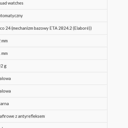
uad watches
tomatyczny
co 24 (mechanizm bazowy ETA 2824.2 (Elaboré))
2 mm
1 mm
2 g
alowa
alowa
arna
afirowe z antyrefleksem