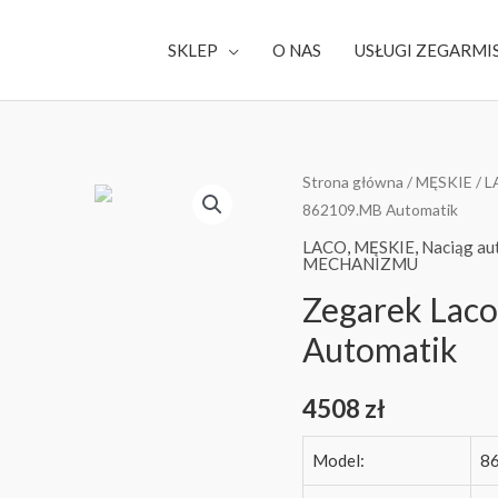
SKLEP
O NAS
USŁUGI ZEGARMI
Strona główna
/
MĘSKIE
/
L
862109.MB Automatik
LACO
,
MĘSKIE
,
Naciąg au
MECHANIZMU
Zegarek Lac
Automatik
4508
zł
Model:
8