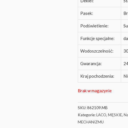
Dekiel:
St
Pasek:
Br
Podświetlenie:
Su
Funkcje specjalne:
da
Wodoszczelność:
30
Gwarancja:
24
Kraj pochodzenia:
N
Brak w magazynie
SKU:
862109.MB
Kategorie:
LACO
,
MĘSKIE
,
Na
MECHANIZMU