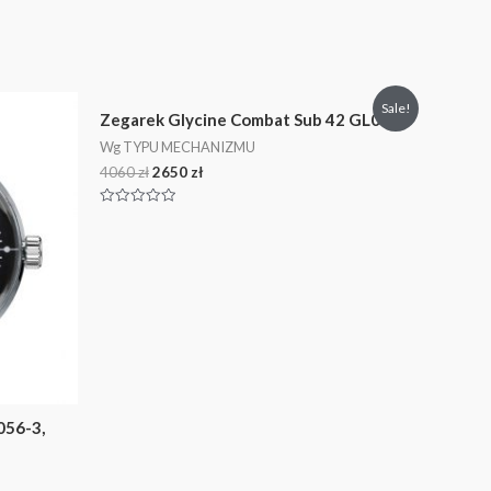
Sale!
Zegarek Glycine Combat Sub 42 GL0093
Wg TYPU MECHANIZMU
4060
zł
2650
zł
Oceniono
0
na
5
056-3,