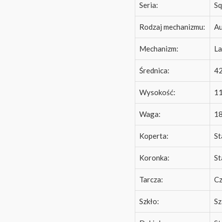
Seria:
Sq
Rodzaj mechanizmu:
Au
Mechanizm:
La
Średnica:
4
Wysokość:
1
Waga:
18
Koperta:
St
Koronka:
St
Tarcza:
Cz
Szkło:
Sz