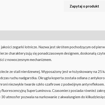
jakości zegarki lotnicze. Nazwa jest skrótem pochodzącym od pierw
mierze charakteryzują się ponadczasowym designem, doskonałą czyt
ości z nowoczesnym mechanizmem.
lecie ze stali nierdzewnej. Wyposażony jest w łożyskowany na 25 
czas ruchu nadgarstka. Okrągła koperta została odlana z antykoroz
hroni niezwykle twarde szkło szafirowe z podwójnym antyrefleksem.
 fluorescencyjną SuperLuminova. Czasomierz posiada również zakręca
 30 atmosfer pozwala na nurkowanie z akwalungiem do kilkudziesię