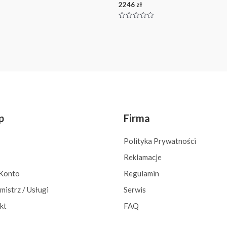
2246
zł
Oceniono
0
na
5
p
Firma
Polityka Prywatności
Reklamacje
Konto
Regulamin
mistrz / Usługi
Serwis
kt
FAQ