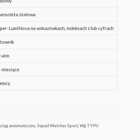
alowy
ansoleta stalowa
per-LumiNova na wskazówkach, indeksach i/lub cyfrach
townik
 atm
 miesiące
iemcy
ciąg automatyczny
,
Squad Watches Sport
,
Wg TYPU