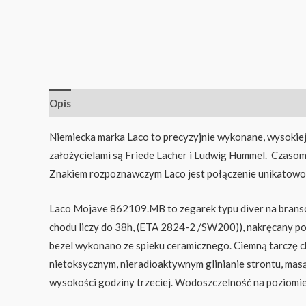
Opis
Niemiecka marka Laco to precyzyjnie wykonane, wysokiej 
założycielami są Friede Lacher i Ludwig Hummel. Czaso
Znakiem rozpoznawczym Laco jest połączenie unikatow
Laco Mojave 862109.MB to zegarek typu diver na branso
chodu liczy do 38h, (ETA 2824-2 /SW200)), nakręcany pod
bezel wykonano ze spieku ceramicznego. Ciemną tarczę c
nietoksycznym, nieradioaktywnym glinianie strontu, masą
wysokości godziny trzeciej. Wodoszczelność na poziomie