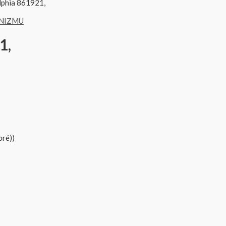
lphia 861921,
NIZMU
1,
oré))