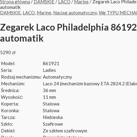
Strona główna
/
DAMSKIE
/
LACO
/
Marine
/ Zegarek Laco Philade
automatik
DAMSKIE
,
LACO
,
Marine
,
Naciąg automatyczny
,
Wg TYPU MECHA
Zegarek Laco Philadelphia 86192
automatik
5290
zł
Model:
861921
Seria:
Ladies
Rodzaj mechanizmu:
Automatyczny
Mechanizm:
Laco 24 (mechanizm bazowy ETA 2824.2 (Elab
Średnica:
36 mm
Wysokość:
11 mm
Koperta:
Stalowa
Koronka:
Stalowa
Tarcza:
Niebieska
Szkło:
Szafirowe
Dekiel:
Ze szkłem szafirowym