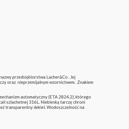
 nazwy przedsiębiorstwa Lacher&Co . Jej
arczy oraz nieprzemijalnym wzornictwem. Znakiem
 mechanizm automatyczny (ETA 2824.2), którego
li szlachetnej 316L. Niebieską tarczę chroni
ież transparentny dekiel. Wodoszczelność na