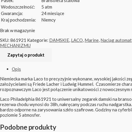
Pasek:
Bransoleta stalowa
Wodoszczelność:
5 atm
Gwarancja:
24 miesiące
Kraj pochodzenia:
Niemcy
Brak w magazynie
SKU:
861921
Kategorie:
DAMSKIE
,
LACO
,
Marine
,
Naciąg automat
MECHANIZMU
Opis
Niemiecka marka Laco to precyzyjnie wykonane, wysokiej jakości ze
założycielami są Friede Lacher i Ludwig Hummel. Czasomierze cha
rozpoznawczym Laco jest połączenie unikatowości z nowoczesnym
Laco Philadelphia 861921 to uniwersalny zegarek damski na brans
rezerwa chodu wynosi do 38h, nakręcany podczas ruchu nadgarstka. O
bardzo odporne na zarysowania szkło szafirowe. Godziny na cyferb
poziomie 5 atmosfer.
Podobne produkty