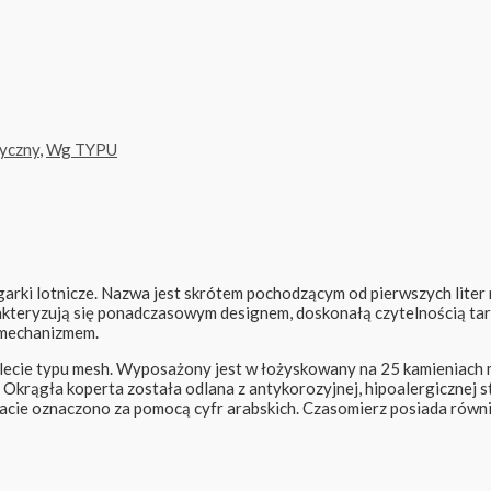
yczny
,
Wg TYPU
garki lotnicze. Nazwa jest skrótem pochodzącym od pierwszych liter
rakteryzują się ponadczasowym designem, doskonałą czytelnością t
 mechanizmem.
olecie typu mesh. Wyposażony jest w łożyskowany na 25 kamieniach
krągła koperta została odlana z antykorozyjnej, hipoalergicznej sta
lacie oznaczono za pomocą cyfr arabskich. Czasomierz posiada równ