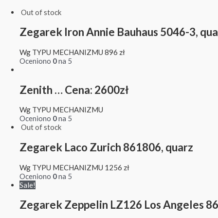
Out of stock
Zegarek Iron Annie Bauhaus 5046-3, qua
Wg TYPU MECHANIZMU
896
zł
Oceniono
0
na 5
Zenith … Cena: 2600zł
Wg TYPU MECHANIZMU
Oceniono
0
na 5
Out of stock
Zegarek Laco Zurich 861806, quarz
Wg TYPU MECHANIZMU
1256
zł
Oceniono
0
na 5
Sale!
Zegarek Zeppelin LZ126 Los Angeles 8