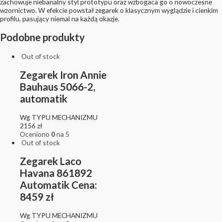
zachowuje niebanalny styl prototypu oraz wzbogaca go o nowoczesne
wzornictwo. W efekcie powstał zegarek o klasycznym wyglądzie i cienkim
profilu, pasujący niemal na każdą okazje.
Podobne produkty
Out of stock
Zegarek Iron Annie
Bauhaus 5066-2,
automatik
Wg TYPU MECHANIZMU
2156
zł
Oceniono
0
na 5
Out of stock
Zegarek Laco
Havana 861892
Automatik Cena:
8459 zł
Wg TYPU MECHANIZMU