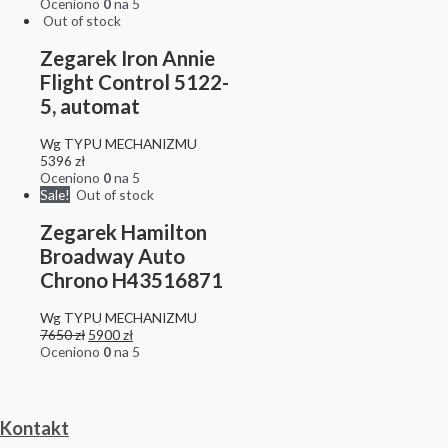
Oceniono
0
na 5
Out of stock
Zegarek Iron Annie
Flight Control 5122-
5, automat
Wg TYPU MECHANIZMU
5396
zł
Oceniono
0
na 5
Sale!
Out of stock
Zegarek Hamilton
Broadway Auto
Chrono H43516871
Wg TYPU MECHANIZMU
7650
zł
5900
zł
Oceniono
0
na 5
Kontakt