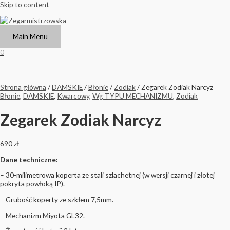
Skip to content
Main Menu
0
Strona główna
/
DAMSKIE
/
Błonie
/
Zodiak
/ Zegarek Zodiak Narcyz
Błonie
,
DAMSKIE
,
Kwarcowy
,
Wg TYPU MECHANIZMU
,
Zodiak
Zegarek Zodiak Narcyz
690
zł
Dane techniczne:
– 30-milimetrowa koperta ze stali szlachetnej (w wersji czarnej i złotej
pokryta powłoką IP).
– Grubość koperty ze szkłem 7,5mm.
– Mechanizm Miyota GL32.