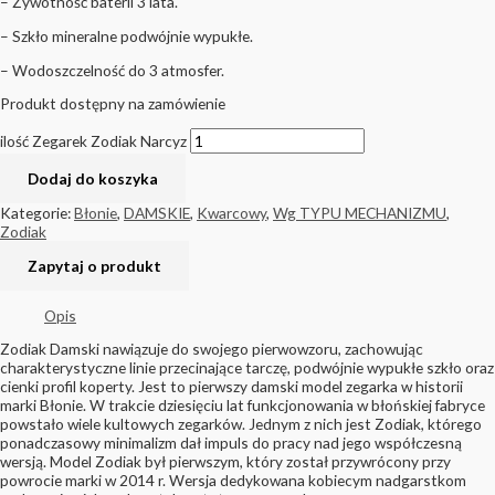
– Żywotność baterii 3 lata.
– Szkło mineralne podwójnie wypukłe.
– Wodoszczelność do 3 atmosfer.
Produkt dostępny na zamówienie
ilość Zegarek Zodiak Narcyz
Dodaj do koszyka
Kategorie:
Błonie
,
DAMSKIE
,
Kwarcowy
,
Wg TYPU MECHANIZMU
,
Zodiak
Opis
Zodiak Damski nawiązuje do swojego pierwowzoru, zachowując
charakterystyczne linie przecinające tarczę, podwójnie wypukłe szkło oraz
cienki profil koperty. Jest to pierwszy damski model zegarka w historii
marki Błonie. W trakcie dziesięciu lat funkcjonowania w błońskiej fabryce
powstało wiele kultowych zegarków. Jednym z nich jest Zodiak, którego
ponadczasowy minimalizm dał impuls do pracy nad jego współczesną
wersją. Model Zodiak był pierwszym, który został przywrócony przy
powrocie marki w 2014 r. Wersja dedykowana kobiecym nadgarstkom