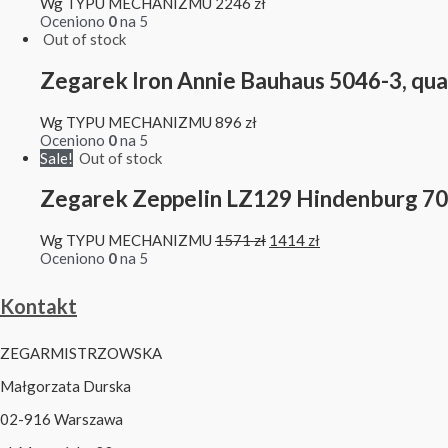
Wg TYPU MECHANIZMU
2246
zł
Oceniono
0
na 5
Out of stock
Zegarek Iron Annie Bauhaus 5046-3, qua
Wg TYPU MECHANIZMU
896
zł
Oceniono
0
na 5
Sale!
Out of stock
Zegarek Zeppelin LZ129 Hindenburg 7
Wg TYPU MECHANIZMU
1571
zł
1414
zł
Oceniono
0
na 5
Kontakt
ZEGARMISTRZOWSKA
Małgorzata Durska
02-916 Warszawa