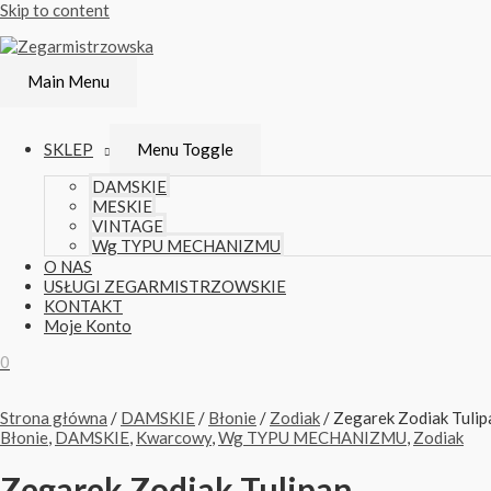
Skip to content
Main Menu
SKLEP
Menu Toggle
DAMSKIE
MĘSKIE
VINTAGE
Wg TYPU MECHANIZMU
O NAS
USŁUGI ZEGARMISTRZOWSKIE
KONTAKT
Moje Konto
0
Strona główna
/
DAMSKIE
/
Błonie
/
Zodiak
/ Zegarek Zodiak Tulip
Błonie
,
DAMSKIE
,
Kwarcowy
,
Wg TYPU MECHANIZMU
,
Zodiak
Zegarek Zodiak Tulipan