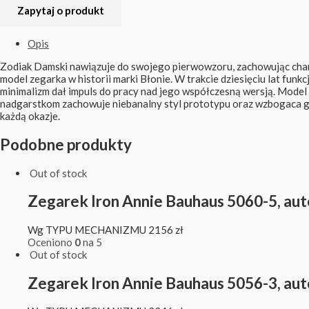
Opis
Zodiak Damski nawiązuje do swojego pierwowzoru, zachowując charakt
model zegarka w historii marki Błonie. W trakcie dziesięciu lat fu
minimalizm dał impuls do pracy nad jego współczesną wersją. Mode
nadgarstkom zachowuje niebanalny styl prototypu oraz wzbogaca go
każdą okazje.
Podobne produkty
Out of stock
Zegarek Iron Annie Bauhaus 5060-5, au
Wg TYPU MECHANIZMU
2156
zł
Oceniono
0
na 5
Out of stock
Zegarek Iron Annie Bauhaus 5056-3, au