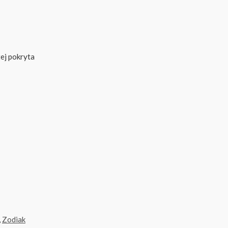
tej pokryta
,
Zodiak