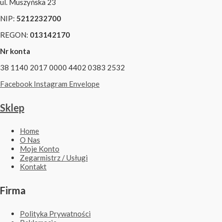
ul. Muszyńska 23
NIP:
5212232700
REGON:
013142170
Nr konta
38 1140 2017 0000 4402 0383 2532
Facebook
Instagram
Envelope
Sklep
Home
O Nas
Moje Konto
Zegarmistrz / Usługi
Kontakt
Firma
Polityka Prywatności