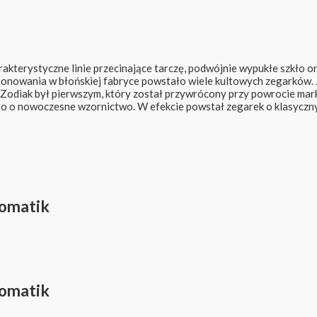
erystyczne linie przecinające tarczę, podwójnie wypukłe szkło oraz
nkcjonowania w błońskiej fabryce powstało wiele kultowych zegarków
l Zodiak był pierwszym, który został przywrócony przy powrocie ma
 o nowoczesne wzornictwo. W efekcie powstał zegarek o klasycznym 
tomatik
tomatik