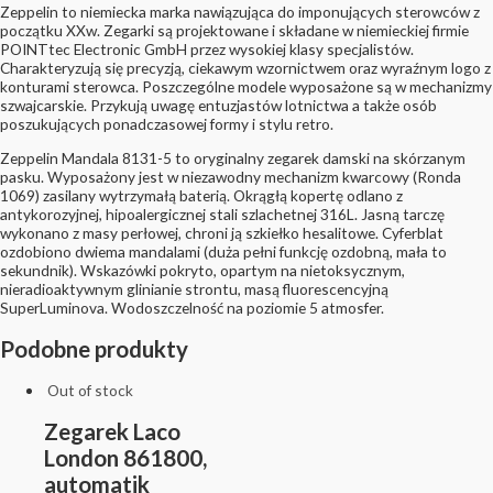
Zeppelin to niemiecka marka nawiązująca do imponujących sterowców z
początku XXw. Zegarki są projektowane i składane w niemieckiej firmie
POINTtec Electronic GmbH przez wysokiej klasy specjalistów.
Charakteryzują się precyzją, ciekawym wzornictwem oraz wyraźnym logo z
konturami sterowca. Poszczególne modele wyposażone są w mechanizmy
szwajcarskie. Przykują uwagę entuzjastów lotnictwa a także osób
poszukujących ponadczasowej formy i stylu retro.
Zeppelin Mandala 8131-5 to oryginalny zegarek damski na skórzanym
pasku. Wyposażony jest w niezawodny mechanizm kwarcowy (Ronda
1069) zasilany wytrzymałą baterią. Okrągłą kopertę odlano z
antykorozyjnej, hipoalergicznej stali szlachetnej 316L. Jasną tarczę
wykonano z masy perłowej, chroni ją szkiełko hesalitowe. Cyferblat
ozdobiono dwiema mandalami (duża pełni funkcję ozdobną, mała to
sekundnik). Wskazówki pokryto, opartym na nietoksycznym,
nieradioaktywnym glinianie strontu, masą fluorescencyjną
SuperLuminova. Wodoszczelność na poziomie 5 atmosfer.
Podobne produkty
Out of stock
Zegarek Laco
London 861800,
automatik