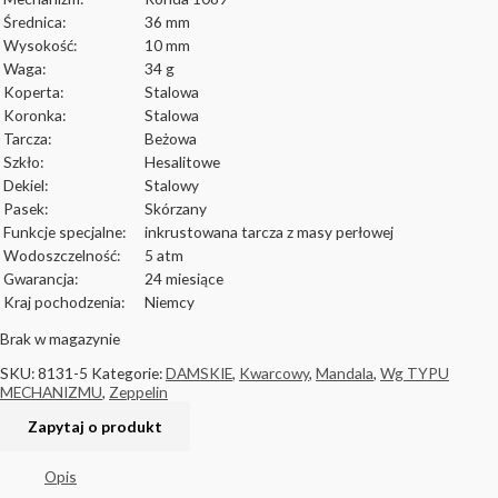
Średnica:
36 mm
Wysokość:
10 mm
Waga:
34 g
Koperta:
Stalowa
Koronka:
Stalowa
Tarcza:
Beżowa
Szkło:
Hesalitowe
Dekiel:
Stalowy
Pasek:
Skórzany
Funkcje specjalne:
inkrustowana tarcza z masy perłowej
Wodoszczelność:
5 atm
Gwarancja:
24 miesiące
Kraj pochodzenia:
Niemcy
Brak w magazynie
SKU:
8131-5
Kategorie:
DAMSKIE
,
Kwarcowy
,
Mandala
,
Wg TYPU
MECHANIZMU
,
Zeppelin
Opis