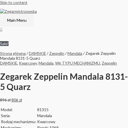
Skip to content
Main Menu
0
Sale!
Strona główna
/
DAMSKIE
/
Zeppelin
/
Mandala
/ Zegarek Zeppelin
Mandala 8131-5 Quarz
DAMSKIE
,
Kwarcowy
,
Mandala
,
Wg TYPU MECHANIZMU
,
Zeppelin
Zegarek Zeppelin Mandala 8131-
5 Quarz
896
zł
806
zł
Model:
81315
Seria:
Mandala
Rodzaj mechanizmu:
Kwarcowy
Mechanizm:
Ronda 1069