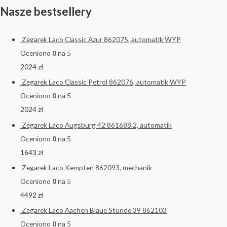
Nasze bestsellery
Zegarek Laco Classic Azur 862075, automatik WYP
Oceniono
0
na 5
2024
zł
Zegarek Laco Classic Petrol 862076, automatik WYP
Oceniono
0
na 5
2024
zł
Zegarek Laco Augsburg 42 861688.2, automatik
Oceniono
0
na 5
1643
zł
Zegarek Laco Kempten 862093, mechanik
Oceniono
0
na 5
4492
zł
Zegarek Laco Aachen Blaue Stunde 39 862103
Oceniono
0
na 5