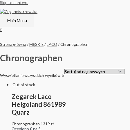
Skip to content
Main Menu
0
Strona główna
/
MĘSKIE
/
LACO
/ Chronographen
Chronographen
Wyświetlanie wszystkich wyników: 5
Out of stock
Zegarek Laco
Helgoland 861989
Quarz
Chronographen
1319
zł
Oceniono
0
na 5