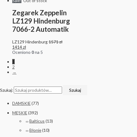
Sale!
Out of stock
Zegarek Zeppelin
LZ129 Hindenburg
7066-2 Automatik
LZ129 Hindenburg
1571
zł
1414
zł
Oceniono
0
na 5
1
2
→
Szukaj:
Szukaj
DAMSKIE
(77)
MĘSKIE
(392)
Balticus
(13)
Błonie
(10)