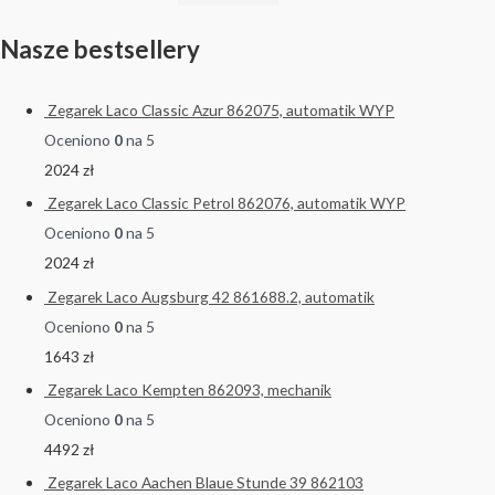
Nasze bestsellery
Zegarek Laco Classic Azur 862075, automatik WYP
Oceniono
0
na 5
2024
zł
Zegarek Laco Classic Petrol 862076, automatik WYP
Oceniono
0
na 5
2024
zł
Zegarek Laco Augsburg 42 861688.2, automatik
Oceniono
0
na 5
1643
zł
Zegarek Laco Kempten 862093, mechanik
Oceniono
0
na 5
4492
zł
Zegarek Laco Aachen Blaue Stunde 39 862103