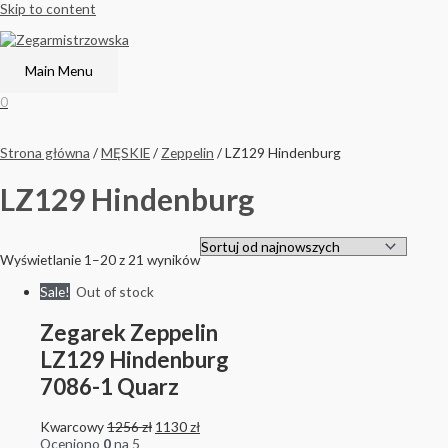
Skip to content
Main Menu
0
Strona główna
/
MĘSKIE
/
Zeppelin
/ LZ129 Hindenburg
LZ129 Hindenburg
Wyświetlanie 1–20 z 21 wyników
Sale!
Out of stock
Zegarek Zeppelin
LZ129 Hindenburg
7086-1 Quarz
Kwarcowy
1256
zł
1130
zł
Oceniono
0
na 5